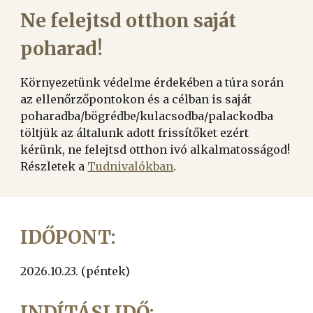
Ne felejtsd otthon saját
poharad!
Környezetünk védelme érdekében a túra során
az ellenőrzőpontokon és a célban is saját
poharadba/bögrédbe/kulacsodba/palackodba
töltjük az általunk adott frissítőket ezért
kérünk, ne felejtsd otthon ivó alkalmatosságod!
Részletek a
Tudnivalókban
.
IDŐPONT:
202
6
.10.23. (
péntek)
INDÍTÁSI IDŐ: