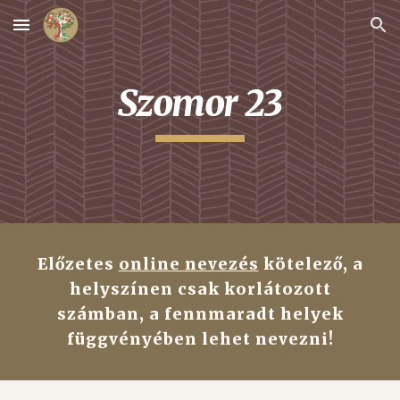
Skip to main content
Skip to navigation
Szomor 23
Előzetes
online nevezés
kötelező, a
helyszínen csak korlátozott
számban, a fennmaradt helyek
függvényében lehet nevezni!