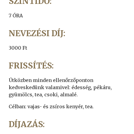
SZINTIDŐ:
7 ÓRA
NEVEZÉSI DÍJ:
3000 Ft
FRISSÍTÉS:
Útközben minden ellenőrzőponton
kedveskedünk valamivel: édesség, pékáru,
gyümölcs, tea, csoki, almalé.
Célban: vajas- és zsíros kenyér, tea.
DÍJAZÁS: