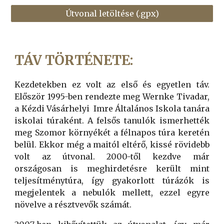
Útvonal letöltése (.gpx)
TÁV TÖRTÉNETE:
Kezdetekben ez volt az első és egyetlen táv.
Először 1995-ben rendezte meg Wernke Tivadar,
a Kézdi Vásárhelyi Imre Általános Iskola tanára
iskolai túraként. A felsős tanulók ismerhették
meg Szomor környékét a félnapos túra keretén
belül. Ekkor még a maitól eltérő, kissé rövidebb
volt az útvonal. 2000-től kezdve már
országosan is meghirdetésre került mint
teljesítménytúra, így gyakorlott túrázók is
megjelentek a nebulók mellett, ezzel egyre
növelve a résztvevők számát.